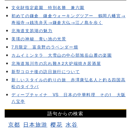
文化財指定庭園 特別名勝 兼六園
初めての鎌倉 鎌倉ウォーキングツアー 鶴岡八幡宮→
寿福寺→銭洗弁天→鎌倉大仏→江ノ島を歩く
北海道支笏湖の魅力
美瑛の神秘 青い池の光景
7月限定 富良野のラベンダー畑
カムイミンタラ 大雪山の中心部旭岳山麓の楽園
北海道旭川市の忘れ難き2大炉端焼き居酒屋
新型コロナ後の訪日旅行について
新しいスタイルの釣りの旅 赤澤康弘名人と釣る四国高
松のタイラバ
ディープチャイナ VS 日本の中華料理 その1 大阪
八宝亭
語句からの検索
京都
日本旅游
樱花
水谷