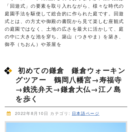
「回遊式」の要素を取り入れながら、様々な時代の
庭園手法を駆使して総合的に作られた庭です。回遊
式とは、の方丈や御殿の書院から見て楽しむ座観式
の庭園ではなく、土地の広さを最大に活かして、庭
の中に大きな池を穿ち、築山（つきやま）を築き、
御亭（ちおん）や茶屋を
初めての鎌倉 鎌倉ウォーキン
グツアー 鶴岡八幡宮→寿福寺
→銭洗弁天→鎌倉大仏→江ノ島
を歩く
2022年8月10日
カテゴリ:
日本語ページ